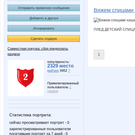
Anyt
BooK-as
Отправить приватное сообщение
Вяжем спицами 
Добавить в друзья
Игнорировать
ПЛЕД ДЕТСКИЙ СПИЦ
Dream86
Forseti
Сделать подарок
Совместная покупка: сбор предоплаты,
раздачи
1
Kathrin
KissNe
популярность:
2329 место
рейтинг
6952
?
Lenuik
Lia85
Привилегированный
пользователь
2
уровня
NADA77-77
Narmebe
Статистика портрета:
сейчас просматривают портрет - 0
зарегистрированные пользователи
посетившие портрет за 7 дней - 0