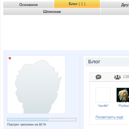
Блог
( 1 )
Основное
Дру
Шпионаж
Блог
138
*tan4ik*
*Рыбка
Посмотреть ещё
Портрет заполнен на 60 %