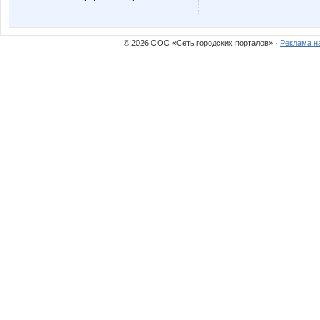
Natalya2907
Na
© 2026 ООО «Сеть городских порталов» ·
Реклама н
Olgs
Olushka
Sova 777
Sovven
Zvetochek
anniiss
elena-1983
elenk@